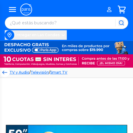
Entregar en Las Condes
TV y Audio
/
Televisión
/
Smart TV