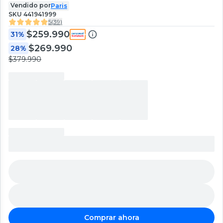
Vendido por
Paris
SKU
441941999
5
(
39
)
$259.990
31%
$269.990
28%
$379.990
Comprar ahora