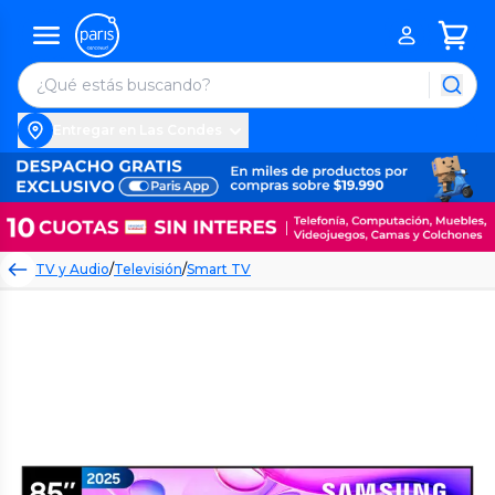
Entregar en Las Condes
TV y Audio
/
Televisión
/
Smart TV