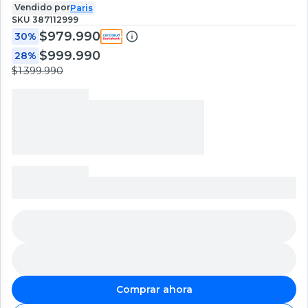
Vendido por
Paris
SKU
387112999
$979.990
30%
$999.990
28%
$1.399.990
Comprar ahora