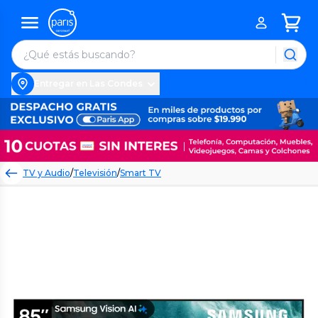
Entregar en Las Condes
TV y Audio
/
Televisión
/
Smart TV