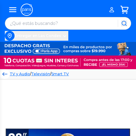
Entregar en Las Condes
TV y Audio
/
Televisión
/
Smart TV