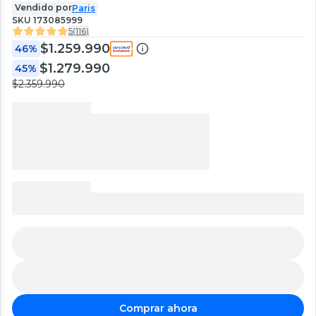
Vendido por
Paris
SKU
173085999
5
(
116
)
$1.259.990
46%
$1.279.990
45%
$2.359.990
Comprar ahora