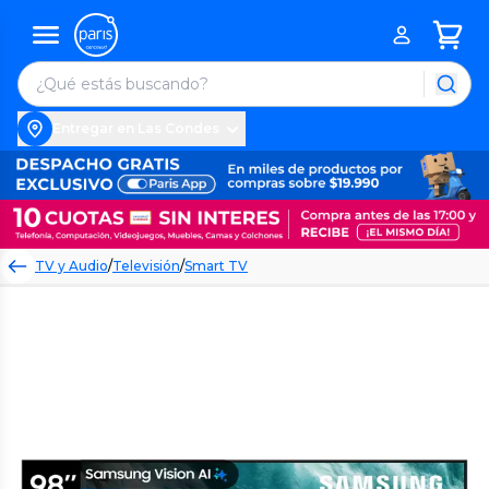
Entregar en Las Condes
TV y Audio
/
Televisión
/
Smart TV