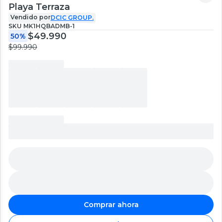
Playa Terraza
Vendido por
DCIC GROUP.
SKU
MK1HQBADMB-1
$49.990
50%
$99.990
Comprar ahora