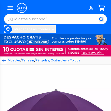
Entregar en Las Condes
Muebles
/
Terrazas
/
Pérgolas, Quitasoles y Toldos