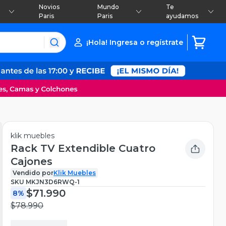
Novios
Mundo
Te
Paris
Paris
ayudamos
¡Hola! Ingresa o regístrate
klik muebles
Rack TV Extendible Cuatro
Cajones
Vendido por
Klik Muebles
SKU
MKJN3D6RWQ-1
$71.990
8%
$78.990