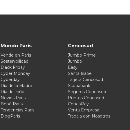
Mundo Paris
Cencosud
Vende en Paris
Jumbo Prime
Sostenibilidad
Jumbo
Black Friday
Easy
Cyber Monday
Santa Isabel
Cyberday
Tarjeta Cencosud
Día de la Madre
Scotiabank
Día del niño
Seguros Cencosud
Novios Paris
Puntos Cencosud
Bebé Paris
CencoPay
Tendencias Paris
Venta Empresa
BlogParis
Trabaja con Nosotros