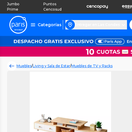
Jumbo
Puntos
Prime
Cencosud
Categorías
Entregar en Las Condes
Muebles
/
Living y Sala de Estar
/
Muebles de TV y Racks