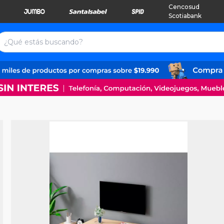
Cencosud
Scotiabank