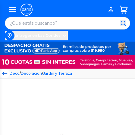
Entregar en Las Condes
Deco
/
Decoración
/
Jardin y Terraza