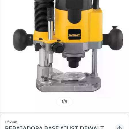
1
/
9
DeWalt
REBAJADORA BASE AJUST DEWALT