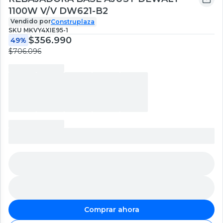
1100W V/V DW621-B2
Vendido por
Construplaza
SKU
MKVY4XIE95-1
$356.990
49%
$706.096
Comprar ahora