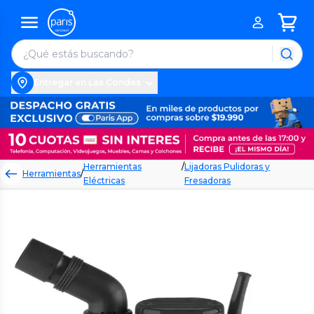
Entregar en Las Condes
Herramientas
/
Lijadoras Pulidoras y
Herramientas
/
Eléctricas
Fresadoras