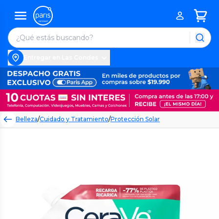
Entregar en Las Condes
Belleza
/
Cuidado y Tratamiento
/
Protección Solar