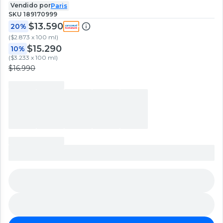
Vendido por
Paris
SKU
189170999
$13.590
20%
(
$2.873 x 100 ml
)
$15.290
10%
(
$3.233 x 100 ml
)
$16.990