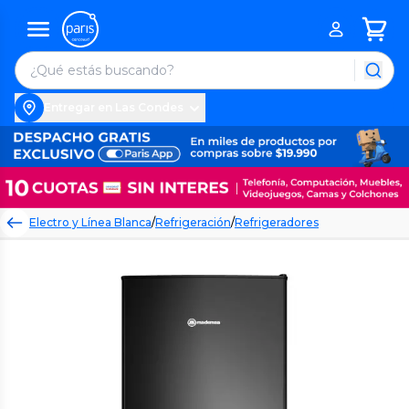
Entregar en Las Condes
Electro y Línea Blanca
/
Refrigeración
/
Refrigeradores