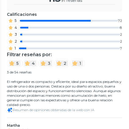
91 reseñas
Calificaciones
5
72
4
8
3
2
2
2
1
7
Filtrar reseñas por:
5
4
3
2
1
3 de 54 reseñas
El refrigerador es compacto y eficiente, ideal para espacios pequeños y
uso de una o dos personas. Destaca por su diseño atractivo, buena
distribución del espacio y funcionamiento silencioso. Aunque algunos
mencionan problemas menores como acumulación de hielo, en
general cumple con las expectativas y ofrece una buena relación
calidad-precio.
Resumen de opiniones obtenidas de la web con IA
Martha