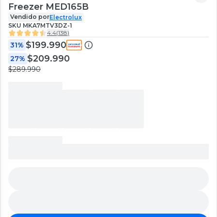
Freezer MED165B
Vendido por
Electrolux
SKU
MKA7MTV3DZ-1
4.4
(
138
)
$199.990
31%
$209.990
27%
$289.990