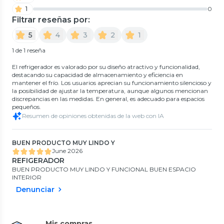
1
0
Filtrar reseñas por:
5
4
3
2
1
1 de 1 reseña
El refrigerador es valorado por su diseño atractivo y funcionalidad,
destacando su capacidad de almacenamiento y eficiencia en
mantener el frío. Los usuarios aprecian su funcionamiento silencioso y
la posibilidad de ajustar la temperatura, aunque algunos mencionan
discrepancias en las medidas. En general, es adecuado para espacios
pequeños.
Resumen de opiniones obtenidas de la web con IA
BUEN PRODUCTO MUY LINDO Y
June 2026
REFIGERADOR
BUEN PRODUCTO MUY LINDO Y FUNCIONAL BUEN ESPACIO
INTERIOR
Denunciar
Mis compras