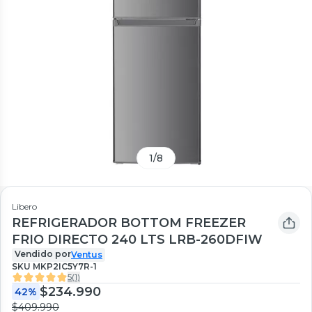
1
/
8
Libero
REFRIGERADOR BOTTOM FREEZER
FRIO DIRECTO 240 LTS LRB-260DFIW
Vendido por
Ventus
SKU
MKP2IC5Y7R-1
5
(
1
)
$234.990
42%
$409.990