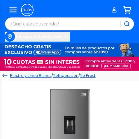
Entregar en Las Condes
Electro y Línea Blanca
/
Refrigeración
/
No Frost