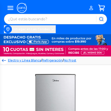
Entregar en Las Condes
Electro y Línea Blanca
/
Refrigeración
/
No Frost