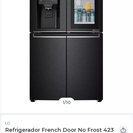
1
/
10
LG
Refrigerador French Door No Frost 423