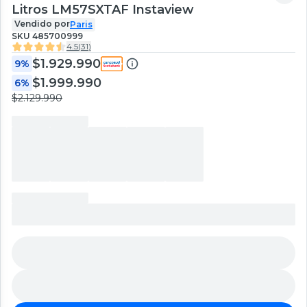
Litros LM57SXTAF Instaview
Vendido por
Paris
SKU
485700999
4.5
(
31
)
$1.929.990
9%
$1.999.990
6%
$2.129.990