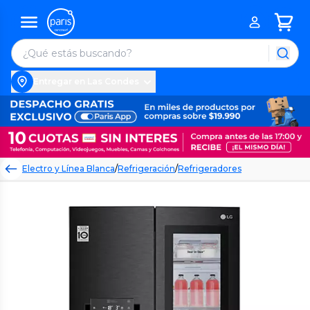
Entregar en Las Condes
Electro y Línea Blanca
/
Refrigeración
/
Refrigeradores