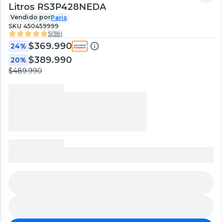
Litros RS3P428NEDA
Vendido por
Paris
SKU
450459999
5
(
38
)
$369.990
24%
$389.990
20%
$489.990