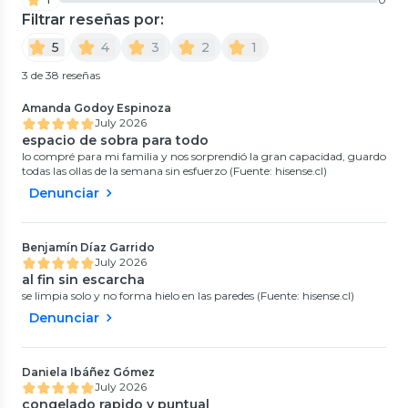
Filtrar reseñas por:
5
4
3
2
1
3 de 38 reseñas
Amanda Godoy Espinoza
July 2026
espacio de sobra para todo
lo compré para mi familia y nos sorprendió la gran capacidad, guardo
todas las ollas de la semana sin esfuerzo (Fuente: hisense.cl)
Denunciar
Benjamín Díaz Garrido
July 2026
al fin sin escarcha
se limpia solo y no forma hielo en las paredes (Fuente: hisense.cl)
Denunciar
Daniela Ibáñez Gómez
July 2026
congelado rapido y puntual