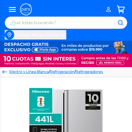
Entregar en Las Condes
Electro y Línea Blanca
/
Refrigeración
/
Refrigeradores