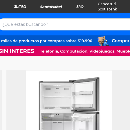
Cencosud
Scotiabank