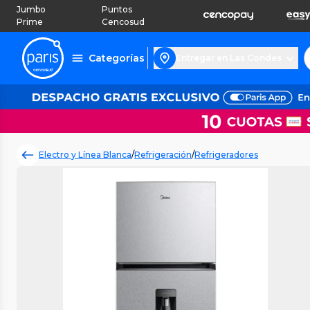
Jumbo
Puntos
Prime
Cencosud
Categorías
Entregar en Las Condes
Electro y Línea Blanca
/
Refrigeración
/
Refrigeradores