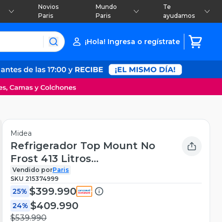
Novios
Mundo
Te
Paris
Paris
ayudamos
¡Hola! Ingresa o regístrate
Midea
Refrigerador Top Mount No
Frost 413 Litros
MDRT580MTE50IN
Vendido por
Paris
SKU
215374999
$399.990
25%
$409.990
24%
$539.990