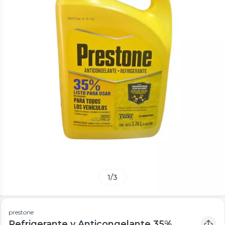
1
/
3
prestone
Refrigerante y Anticongelante 35%