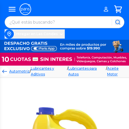
Entregar en Las Condes
Lubricantes y
/
Lubricantes para
/
Aceite
Automotriz
/
Aditivos
Autos
Motor