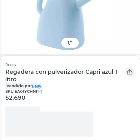
1
/
1
Roots
Regadera con pulverizador Capri azul 1
litro
Vendido por
Easy
SKU
EA01YCHNI1-1
$2.690