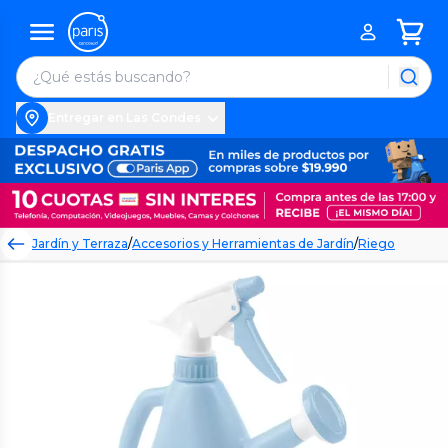
Entregar en Las Condes
Jardín y Terraza
/
Accesorios y Herramientas de Jardín
/
Riego