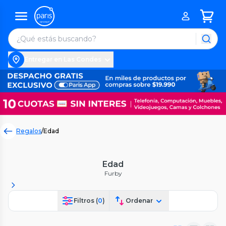
Entregar en Las Condes
Regalos
/
Edad
Edad
Furby
Filtros (
0
)
Ordenar