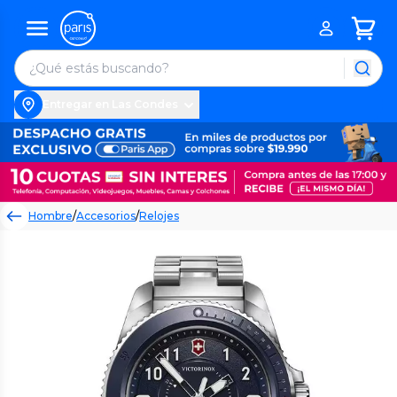
Entregar en Las Condes
Hombre
/
Accesorios
/
Relojes