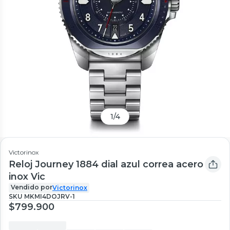
1
/
4
Victorinox
Reloj Journey 1884 dial azul correa acero
inox Vic
Vendido por
Victorinox
SKU
MKMI4DOJRV-1
$799.900