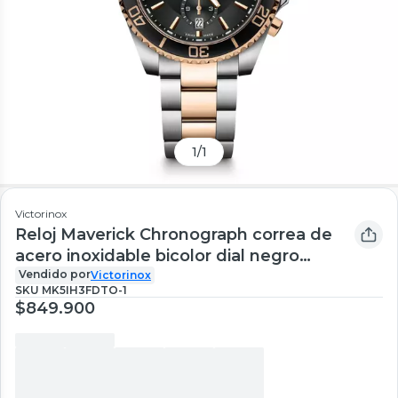
1
/
1
Victorinox
Reloj Maverick Chronograph correa de
acero inoxidable bicolor dial negro
Victorinox
Vendido por
Victorinox
SKU
MK5IH3FDTO-1
$849.900