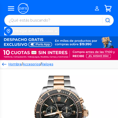
Entregar en Las Condes
Hombre
/
Accesorios
/
Relojes