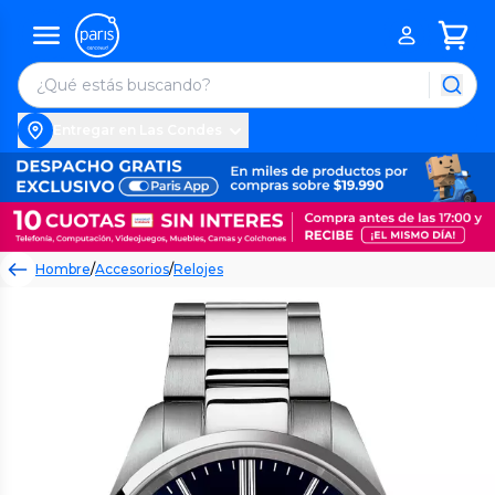
Entregar en Las Condes
Hombre
/
Accesorios
/
Relojes