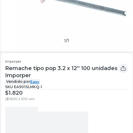
1
/
1
Imporper
Remache tipo pop 3.2 x 12'' 100 unidades
Imporper
Vendido por
Easy
SKU
EA901SLMKQ-1
$1.820
(
$1.820 x 100 un
)