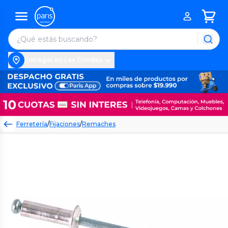
Entregar en Las Condes
Ferretería
/
Fijaciones
/
Remaches