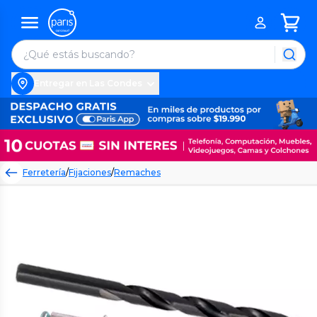
Entregar en Las Condes
Ferretería
/
Fijaciones
/
Remaches