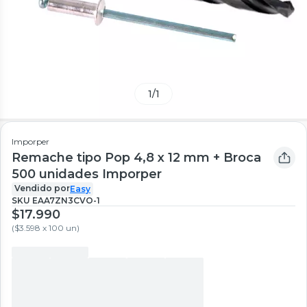
1
/
1
Imporper
Remache tipo Pop 4,8 x 12 mm + Broca
500 unidades Imporper
Vendido por
Easy
SKU
EAA7ZN3CVO-1
$17.990
(
$3.598 x 100 un
)