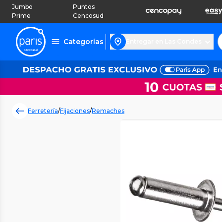
Jumbo
Puntos
Prime
Cencosud
Categorías
Entregar en Las Condes
Ferretería
/
Fijaciones
/
Remaches