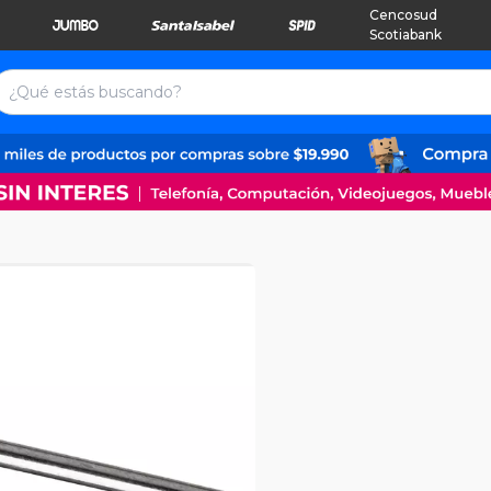
Cencosud
Scotiabank