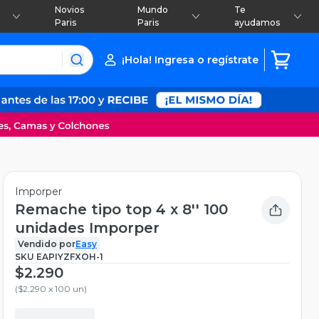
Novios
Mundo
Te
Paris
Paris
ayudamos
¡Hola! Ingresa o regístrate
Imporper
Remache tipo top 4 x 8'' 100
unidades Imporper
Vendido por
Easy
SKU
EAPIYZFXOH-1
$2.290
(
$2.290 x 100 un
)