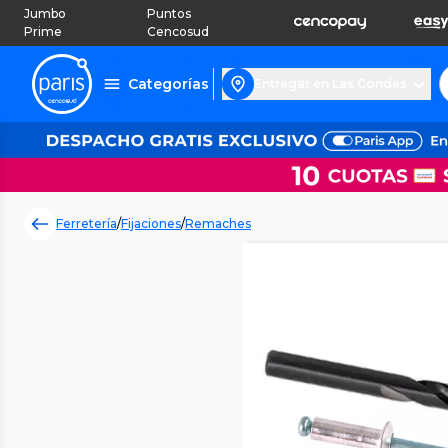
Jumbo
Puntos
Prime
Cencosud
Categorías
Entregar en Las Condes
Ferretería
/
Fijaciones
/
Remaches