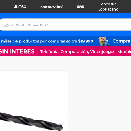
Cencosud
Scotiabank