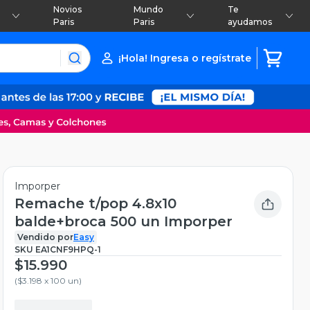
Novios
Mundo
Te
Paris
Paris
ayudamos
¡Hola! Ingresa o regístrate
Imporper
Remache t/pop 4.8x10
balde+broca 500 un Imporper
Vendido por
Easy
SKU
EA1CNF9HPQ-1
$15.990
(
$3.198 x 100 un
)