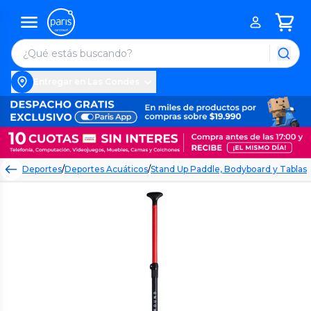
Entregar en Las Condes
Deportes
/
Deportes Acuáticos
/
Stand Up Paddle, Bodyboard y Tablas