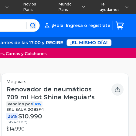
Novios
Mundo
Te
Paris
Paris
ayudamos
¡Hola! Ingresa o regístrate
Meguiars
Renovador de neumáticos
709 ml Hot Shine Meguiar's
Vendido por
Easy
SKU
EAUAI2OBSF-1
$10.990
26%
(
$15.479 x lt
)
$14.990