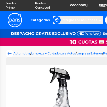
Jumbo
Puntos
Prime
Cencosud
Categorías
Entregar en Las Condes
Automotriz
/
Limpieza y Cuidado para Autos
/
Limpieza Exterior
/
Re