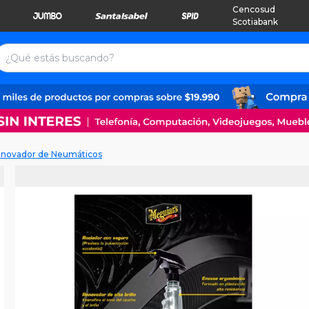
Cencosud
Scotiabank
novador de Neumáticos