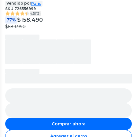
Vendido por
Paris
SKU
726556999
4.5
(
13
)
$158.490
77%
$689.990
Comprar ahora
Agregar al carro