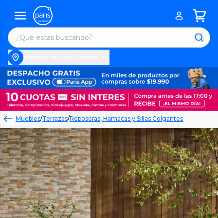
Entregar en Las Condes
Muebles
/
Terrazas
/
Reposeras, Hamacas y Sillas Colgantes