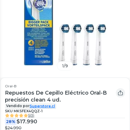
1
/
9
Oral-B
Repuestos De Cepillo Eléctrico Oral-B
precisión clean 4 ud.
Vendido por
Superstore.cl
SKU
MKSFEX4QQZ-1
5
(
3
)
$17.990
28%
$24.990