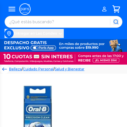
Entregar en Las Condes
Belleza
/
Cuidado Personal
/
Salud y Bienestar