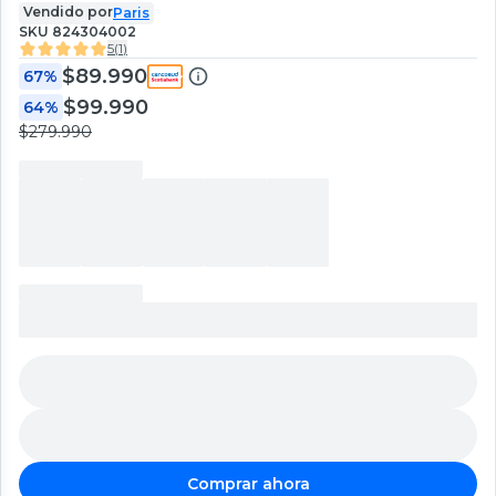
Vendido por
Paris
SKU
824304002
5
(
1
)
$89.990
67%
$99.990
64%
$279.990
Comprar ahora