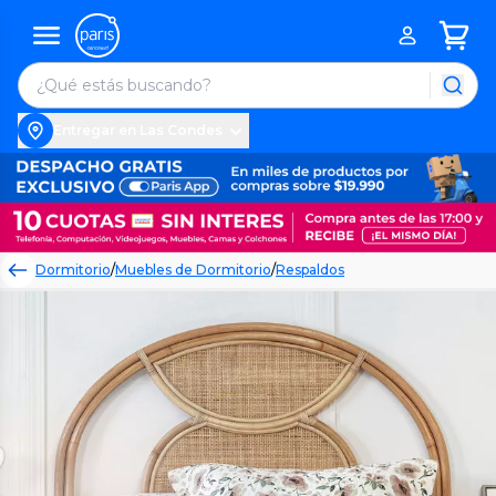
Entregar en Las Condes
Dormitorio
/
Muebles de Dormitorio
/
Respaldos