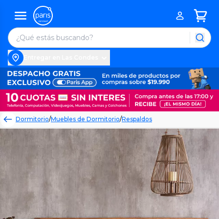
Entregar en Las Condes
Dormitorio
/
Muebles de Dormitorio
/
Respaldos