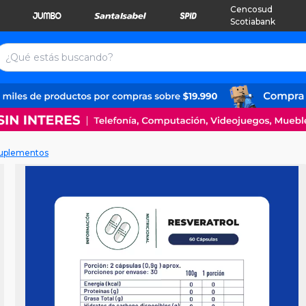
Cencosud
Scotiabank
Suplementos