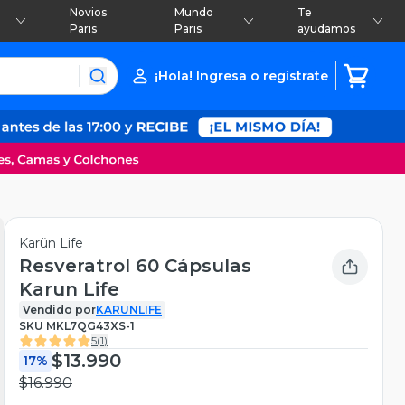
Novios
Mundo
Te
Paris
Paris
ayudamos
¡Hola! Ingresa o regístrate
Karün Life
Resveratrol 60 Cápsulas
Karun Life
Vendido por
KARUNLIFE
SKU
MKL7QG43XS-1
5
(
1
)
$13.990
17%
$16.990