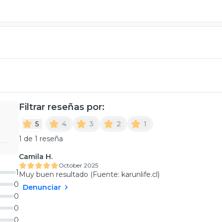
Filtrar reseñas por:
5
4
3
2
1
1 de 1 reseña
Camila H.
October 2025
1
Muy buen resultado (Fuente: karunlife.cl)
0
Denunciar
0
0
0