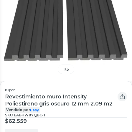
1
/
3
Klipen
Revestimiento muro Intensity
Poliestireno gris oscuro 12 mm 2.09 m2
Vendido por
Easy
SKU
EABHW8YQBC-1
$62.559