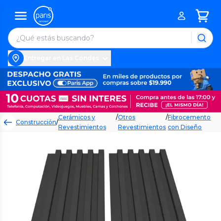
Entregar en Las Condes
Cerámicos y
/
Otros
/
Fibrocemento
Construcción
/
Revestimientos
Revestimientos
con Diseño