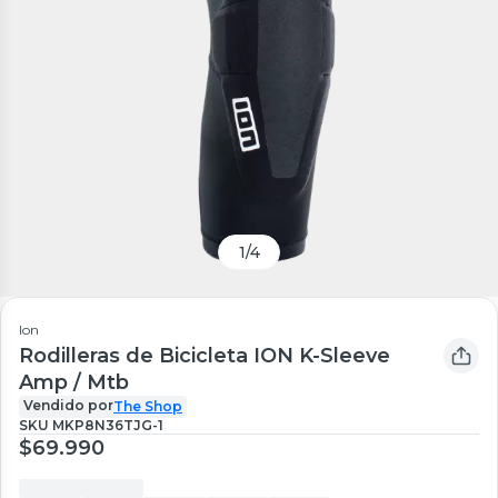
1
/
4
Ion
Rodilleras de Bicicleta ION K-Sleeve
Amp / Mtb
Vendido por
The Shop
SKU
MKP8N36TJG-1
$69.990