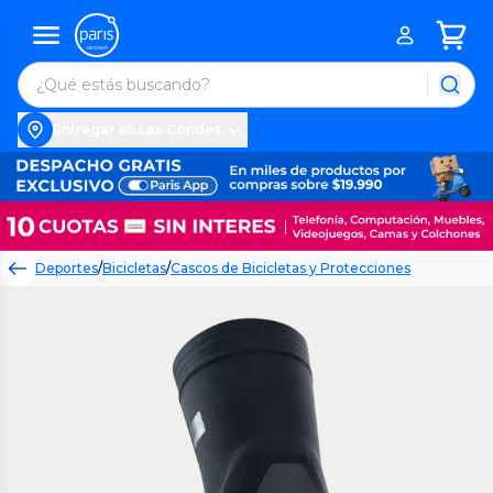
Entregar en Las Condes
Deportes
/
Bicicletas
/
Cascos de Bicicletas y Protecciones