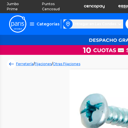
Jumbo
Puntos
Prime
Cencosud
Categorías
Entregar en Las Condes
Ferretería
/
Fijaciones
/
Otras Fijaciones