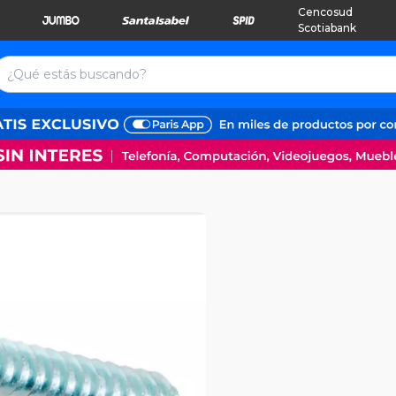
Cencosud
Scotiabank