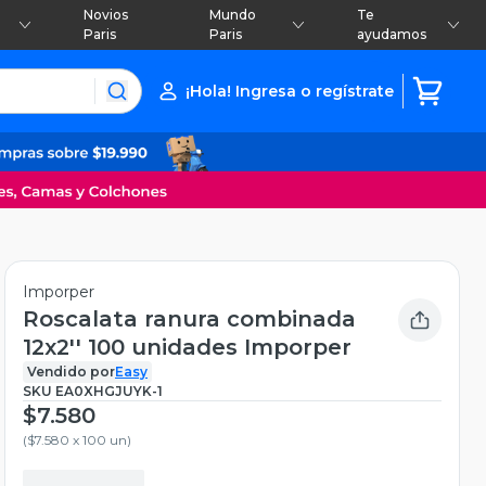
Novios
Mundo
Te
Paris
Paris
ayudamos
¡Hola! Ingresa o regístrate
Imporper
Roscalata ranura combinada
12x2'' 100 unidades Imporper
Vendido por
Easy
SKU
EA0XHGJUYK-1
$7.580
(
$7.580 x 100 un
)