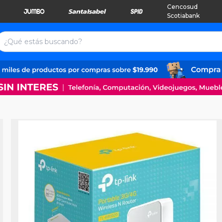
Cencosud
Scotiabank