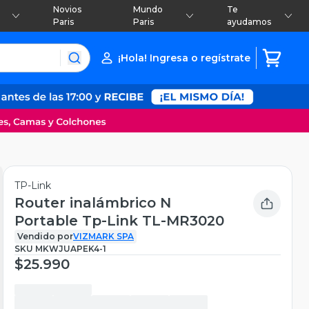
Novios
Mundo
Te
Paris
Paris
ayudamos
¡Hola! Ingresa o regístrate
TP-Link
Router inalámbrico N
Portable Tp-Link TL-MR3020
Vendido por
VIZMARK SPA
SKU
MKWJUAPEK4-1
$25.990