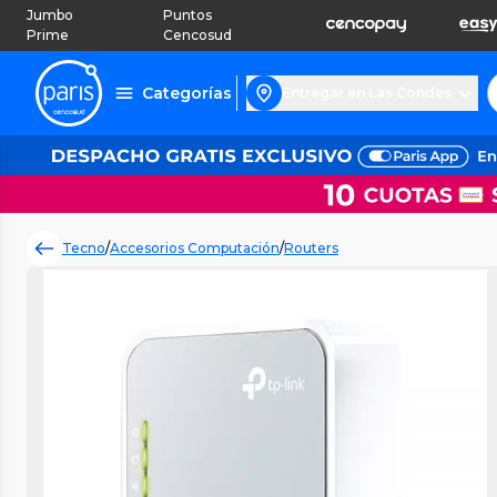
Jumbo
Puntos
Prime
Cencosud
Categorías
Entregar en Las Condes
Tecno
/
Accesorios Computación
/
Routers