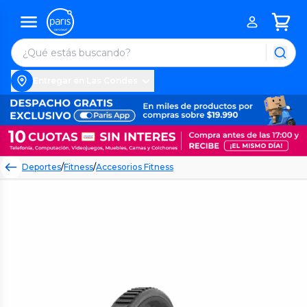
Entregar en Las Condes
Deportes
/
Fitness
/
Accesorios Fitness