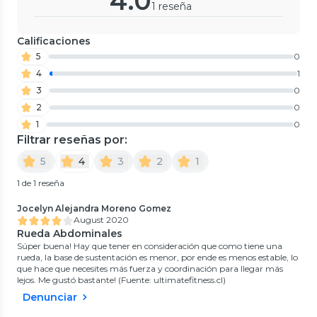
4.0
1 reseña
Calificaciones
5
0
4
1
3
0
2
0
1
0
Filtrar reseñas por:
5
4
3
2
1
1 de 1 reseña
Jocelyn Alejandra Moreno Gomez
August 2020
Rueda Abdominales
Súper buena! Hay que tener en consideración que como tiene una
rueda, la base de sustentación es menor, por ende es menos estable, lo
que hace que necesites más fuerza y coordinación para llegar más
lejos. Me gustó bastante! (Fuente: ultimatefitness.cl)
Denunciar