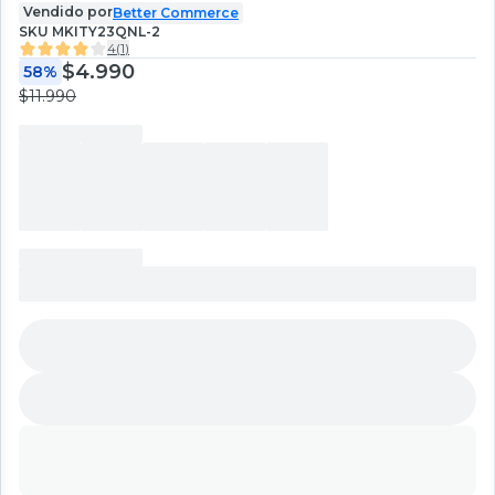
Vendido por
Better Commerce
SKU
MKITY23QNL-2
4
(
1
)
$4.990
58%
$11.990