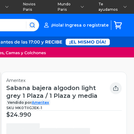
Novios
Mundo
Te
Paris
Paris
ayudamos
¡Hola! Ingresa o regístrate
Ameritex
Sabana bajera algodon light
grey 1 Plaza / 1 Plaza y media
Vendido por
Ameritex
SKU
MK0TIIGJEK-1
$24.990