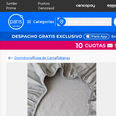
Jumbo
Puntos
Prime
Cencosud
Categorías
Entregar en Las Condes
Dormitorio
/
Ropa de Cama
/
Sábanas