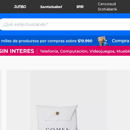
Cencosud
Scotiabank