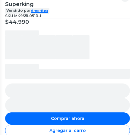
Superking
Vendido por
Ameritex
SKU
MK9S5L051R-1
$44.990
Comprar ahora
Agregar al carro