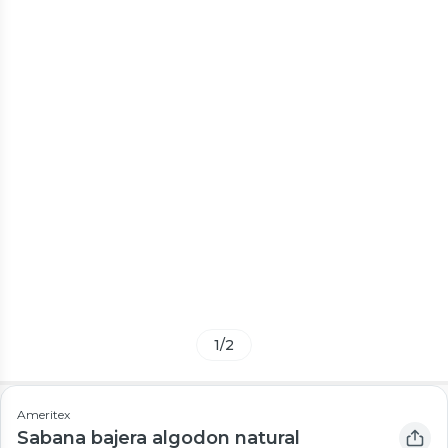
1
/
2
Ameritex
Sabana bajera algodon natural