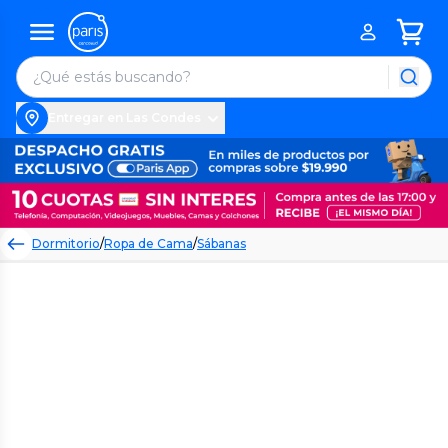
Entregar en Las Condes
Dormitorio
/
Ropa de Cama
/
Sábanas