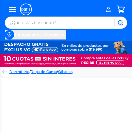
Entregar en Las Condes
Dormitorio
/
Ropa de Cama
/
Sábanas