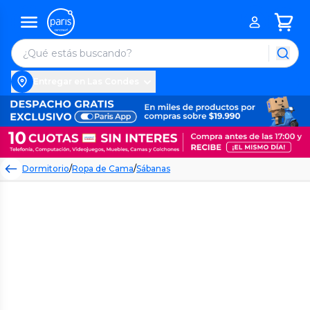
Entregar en Las Condes
Dormitorio
/
Ropa de Cama
/
Sábanas