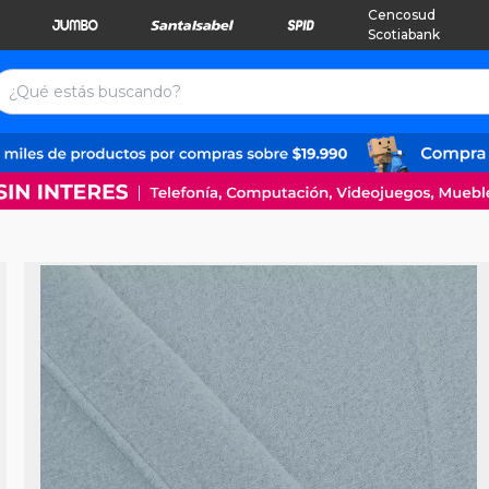
Cencosud
Scotiabank