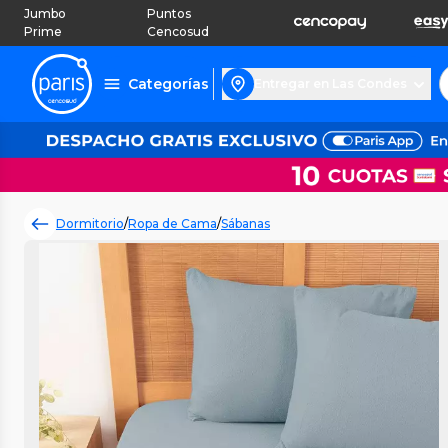
Jumbo
Puntos
Prime
Cencosud
Categorías
Entregar en Las Condes
Dormitorio
/
Ropa de Cama
/
Sábanas