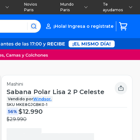
Novios
Mundo
Te
Paris
Paris
ayudamos
¡Hola! Ingresa o regístrate
Mashini
Sabana Polar Lisa 2 P Celeste
Vendido por
Windsor.
SKU
MKE8GJGBK0-1
$12.990
56%
$29.990