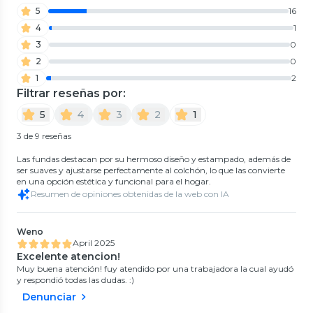
5
16
4
1
3
0
2
0
1
2
Filtrar reseñas por:
5
4
3
2
1
3 de 9 reseñas
Las fundas destacan por su hermoso diseño y estampado, además de
ser suaves y ajustarse perfectamente al colchón, lo que las convierte
en una opción estética y funcional para el hogar.
Resumen de opiniones obtenidas de la web con IA
Weno
April 2025
Excelente atencion!
Muy buena atención! fuy atendido por una trabajadora la cual ayudó
y respondió todas las dudas. :)
Denunciar