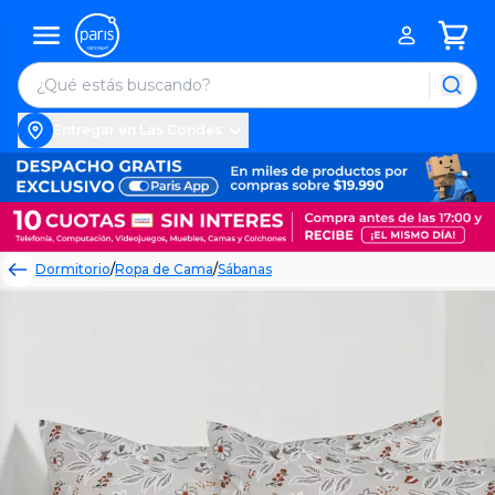
Entregar en Las Condes
Dormitorio
/
Ropa de Cama
/
Sábanas