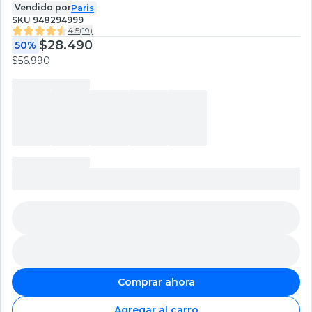
Vendido por
Paris
SKU
948294999
4.5
(
19
)
$28.490
50%
$56.990
Comprar ahora
Agregar al carro