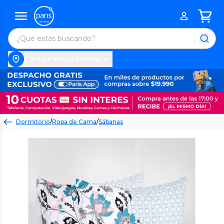
Entregar en Las Condes
Dormitorio
/
Ropa de Cama
/
Sábanas