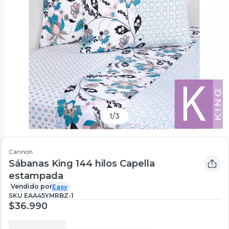
1
/
3
Cannon
Sábanas King 144 hilos Capella
estampada
Vendido por
Easy
SKU
EAA45YMRBZ-1
$36.990