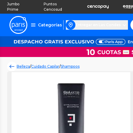
Jumbo
Puntos
Prime
Cencosud
Categorías
Entregar en Las Condes
Belleza
/
Cuidado Capilar
/
Shampoos