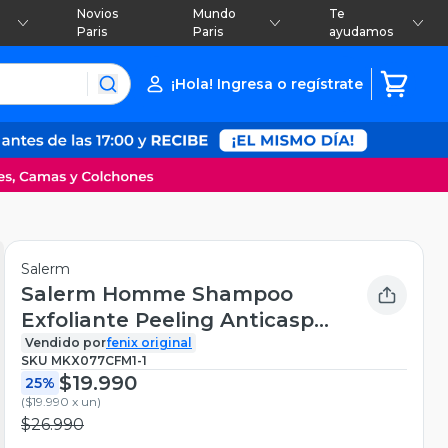
Novios
Mundo
Te
Paris
Paris
ayudamos
¡Hola! Ingresa o regístrate
Salerm
Salerm Homme Shampoo
Exfoliante Peeling Anticaspa
250ml
Vendido por
fenix original
SKU
MKX077CFM1-1
$19.990
25%
(
$19.990 x un
)
$26.990