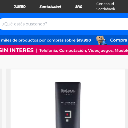
Cencosud
Scotiabank