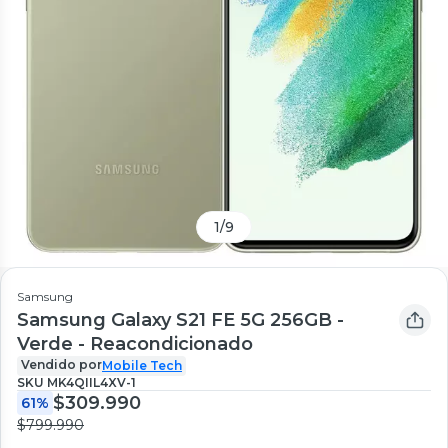
1
/
9
Samsung
Samsung Galaxy S21 FE 5G 256GB -
Verde - Reacondicionado
Vendido por
Mobile Tech
SKU
MK4QIIL4XV-1
$309.990
61%
$799.990