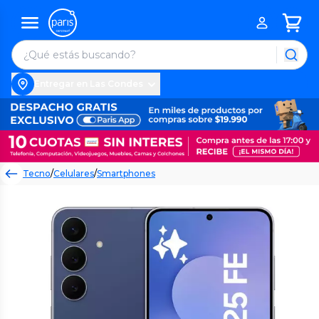
Entregar en Las Condes
Tecno
/
Celulares
/
Smartphones