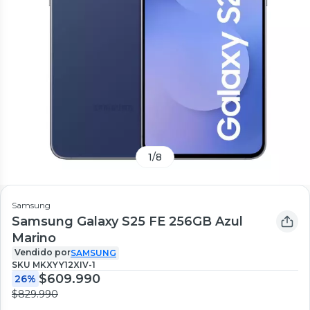
1
/
8
Samsung
Samsung Galaxy S25 FE 256GB Azul
Marino
Vendido por
SAMSUNG
SKU
MKXYY12XIV-1
$609.990
26%
$829.990