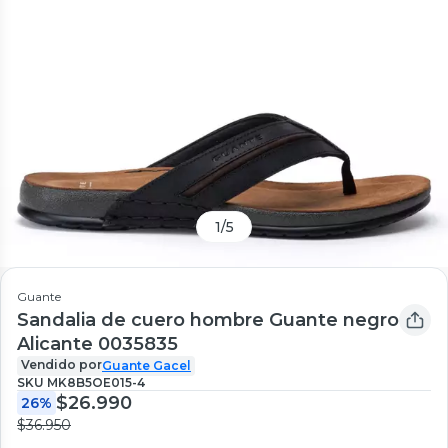
1
/
5
Guante
Sandalia de cuero hombre Guante negro
Alicante 0035835
Vendido por
Guante Gacel
SKU
MK8B5OE015-4
$26.990
26%
$36.950