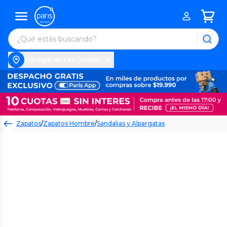
Entregar en Las Condes
Zapatos
/
Zapatos Hombre
/
Sandalias y Alpargatas