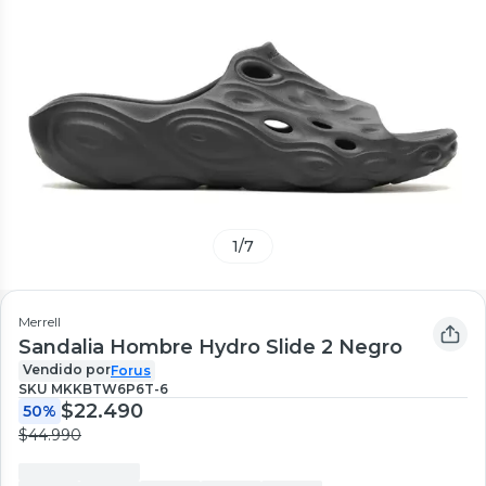
1
/
7
Merrell
Sandalia Hombre Hydro Slide 2 Negro
Vendido por
Forus
SKU
MKKBTW6P6T-6
$22.490
50%
$44.990