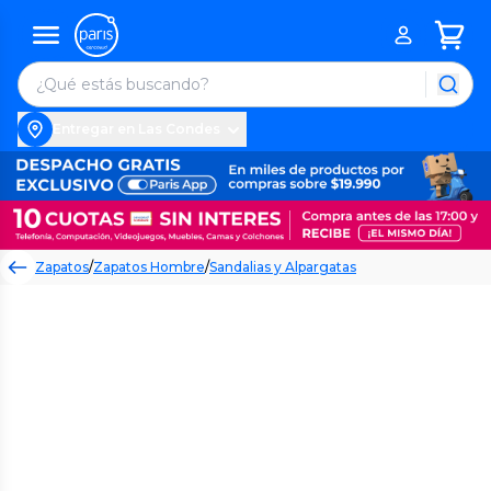
Entregar en Las Condes
Zapatos
/
Zapatos Hombre
/
Sandalias y Alpargatas